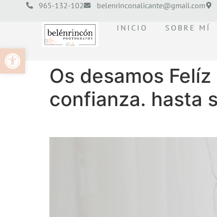
965-132-102
belenrinconalicante@gmail.com
INICIO
SOBRE MÍ
Abrir barra de herramientas
Os desamos Felíz 
confianza. hasta 