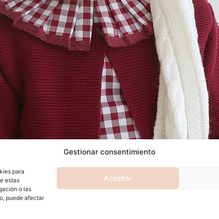
Gestionar consentimiento
kies para
Aceptar
de estas
gación o las
to, puede afectar
e estudio de navidad
,
fotografosalicante