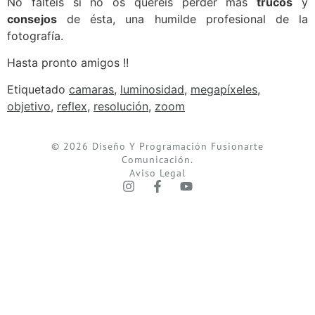
No faltéis si no os queréis perder más
trucos
y
consejos
de ésta, una humilde profesional de la
fotografía.
Hasta pronto amigos !!
Etiquetado
camaras
,
luminosidad
,
megapíxeles
,
objetivo
,
reflex
,
resolución
,
zoom
© 2026 Diseño Y Programación Fusionarte
Comunicación.
Aviso Legal