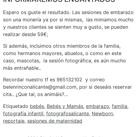
Espero os guste el resultado. Las sesiones de embarazo
son una monería ya por si mismas, las mimamos mucho
y nuestros clientes se sienten muy a gusto, se pueden
realizar desde 59€;
Si además, incluimos otros miembros de la familia,
como hermanos mayores, abuelos, o como en este
caso, mascotas, la sesión fotográfica, es aún mucho
más entrañable..
Recordar nuestro tf es 965132102 y correo
belenrinconalicante@gmail.com, por si deseáis reservar
cita.. ¿Que tal, os animáis?…
Etiquetado
bebés
,
Bebés y Mamás
,
embarazo
,
familia
,
fotografía infantil
,
fotografosalicante
,
Newborn
,
reportaje
,
sesiones de maternidad