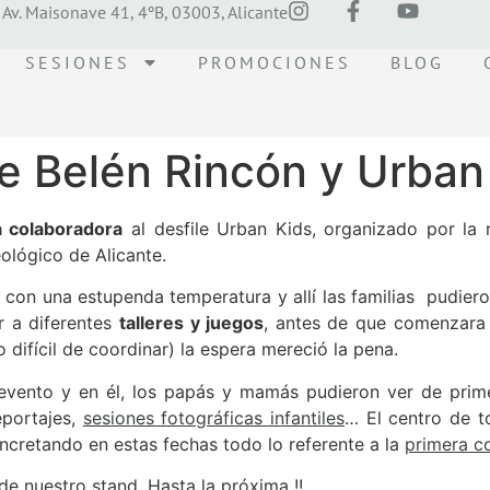
Av. Maisonave 41, 4ºB, 03003, Alicante
SESIONES
PROMOCIONES
BLOG
re Belén Rincón y Urb
 colaboradora
al desfile Urban Kids, organizado por la
ológico de Alicante.
con una estupenda temperatura y allí las familias pudier
r a diferentes
talleres y juegos
, antes de que comenzara 
 difícil de coordinar) la espera mereció la pena.
 evento y en él, los papás y mamás pudieron ver de pri
eportajes,
sesiones fotográficas infantiles
… El centro de t
ncretando en estas fechas todo lo referente a la
primera c
e nuestro stand. Hasta la próxima !!