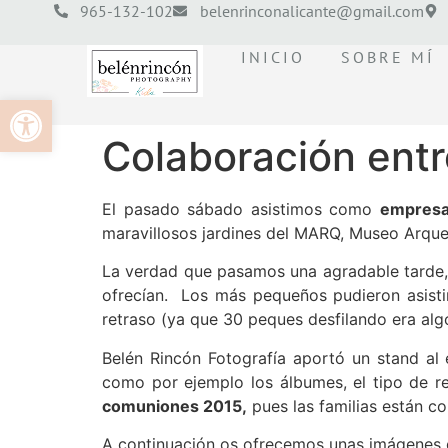
965-132-102
belenrinconalicante@gmail.com
INICIO
SOBRE MÍ
Abrir barra de herramientas
Colaboración ent
El pasado sábado asistimos como
empresa
maravillosos jardines del MARQ, Museo Arque
La verdad que pasamos una agradable tarde, 
ofrecían. Los más pequeños pudieron asisti
retraso (ya que 30 peques desfilando era algo
Belén Rincón Fotografía aportó un stand al
como por ejemplo los álbumes, el tipo de r
comuniones 2015,
pues las familias están co
A continuación os ofrecemos unas imágenes d